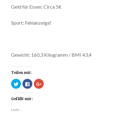
Geld für Essen: Circa 5€
Sport: Fehlanzeige!
Gewicht: 160,3 Kilogramm / BMI 43,4
Teilen mit:
Klick,
Klick,
Zum
um
um
Teilen
über
auf
auf
Twitter
Facebook
Google+
zu
zu
anklicken
Gefällt mir:
teilen
teilen
(Wird
(Wird
(Wird
in
in
in
neuem
Lade …
neuem
neuem
Fenster
Fenster
Fenster
geöffnet)
geöffnet)
geöffnet)