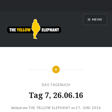
Zum
MENÜ
Inhalt
springen
THE YELLOW ELEPHANT
DAS TAGEBUCH
Tag 7, 26.06.16
Verfasst von
THE YELLOW ELEPHANT
on
27. JUNI 2016