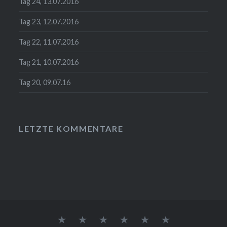
Tag 24, 13.07.2016
Tag 23, 12.07.2016
Tag 22, 11.07.2016
Tag 21, 10.07.2016
Tag 20, 09.07.16
LETZTE KOMMENTARE
Gedanken
So
Fakten
Das
ICH
Impressum