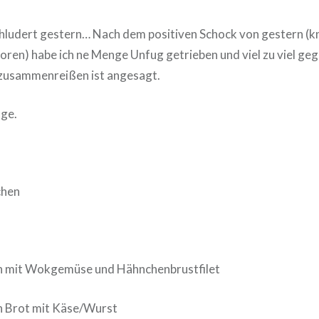
ludert gestern… Nach dem positiven Schock von gestern (kna
oren) habe ich ne Menge Unfug getrieben und viel zu viel geg
zusammenreißen ist angesagt.
nge.
chen
oh mit Wokgemüse und Hähnchenbrustfilet
n Brot mit Käse/Wurst