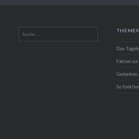
THEME
Suche
nach:
Das Tageb
Fakten zur
Gedanken z
So funktio