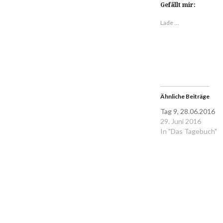
zu
zu
ankl
Gefällt mir:
teilen
teilen
(Wir
(Wird
(Wird
in
in
in
neu
Lade …
neuem
neuem
Fens
Fenster
Fenster
geöf
geöffnet)
geöffnet)
Ähnliche Beiträge
Tag 9, 28.06.2016
29. Juni 2016
In "Das Tagebuch"
Beitragsnavigation