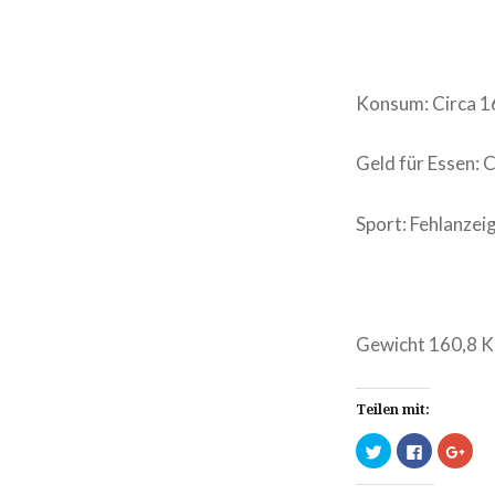
Konsum: Circa 1
Geld für Essen: 
Sport: Fehlanzei
Gewicht 160,8 K
Teilen mit:
Klick,
Klick,
Zum
um
um
Teil
über
auf
auf
Twitter
Facebook
Goo