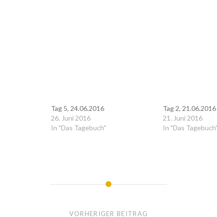
icken
d
em
ter
fnet)
Tag 5, 24.06.2016
Tag 2, 21.06.2016
26. Juni 2016
21. Juni 2016
In "Das Tagebuch"
In "Das Tagebuch
VORHERIGER BEITRAG