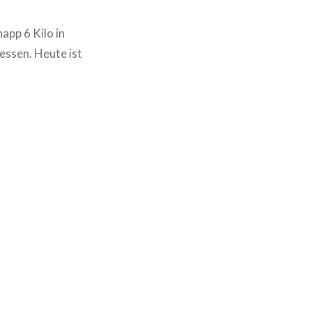
pp 6 Kilo in
essen. Heute ist